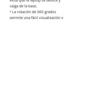
caiga de la base.
• La rotación de 360 grados
permite una fácil visualización y
acceso
del cable.
• Sostiene monitores de hasta 17”
o un máximo de 10 libras de peso.
Especificaciones técnicas
Color
Plateado/Negro
Dimensiones producto
© 2024 Life Medical Supplies
6,50x 15,06 x 10,50 Pulgadas