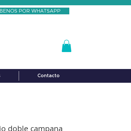
IBENOS POR WHATSAPP
s
Contacto
io doble campana