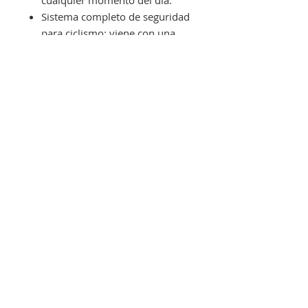
Sistema completo de seguridad
para ciclismo: viene con una
campana de bicicleta de
aluminio que ofrece un tono de
timbre nítido que se puede
escuchar claramente, lo que
hace que el viaje sea mucho
más seguro. Un faro de 400
lúmenes que utiliza la última
tecnología LED para iluminar tu
camino y mantenerte visible
tanto durante la noche como
durante la luz del día y una luz
trasera roja de 120 lúmenes
que tiene un haz de gran
angular de 220° que se puede
ver desde bloques de distancia.
Estándar de Estados Unidos: