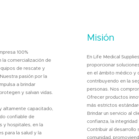
Misión
 empresa 100%
En Life Medical Supplie
 la comercialización de
proporcionar soluciones
equipos de rescate y
en el ámbito médico y 
Nuestra pasión por la
contribuyendo en la seg
impulsa a brindar
personas. Nos compro
protegen y salvan vidas.
Ofrecer productos inno
más estrictos estándar
 altamente capacitado,
Brindar un servicio al c
ado confiable de
confianza, la integridad
s y hospitales, en la
Contribuir al desarrollo
s para la salud y la
comunidad, promoviend