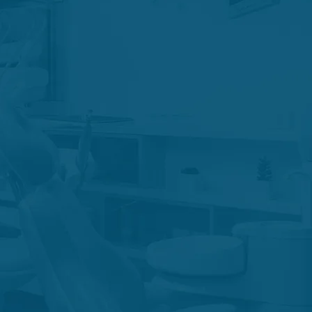
onomía
r las fichas técnicas de
s productos
seguridad química
 ver las fichas técnicas de
ros productos