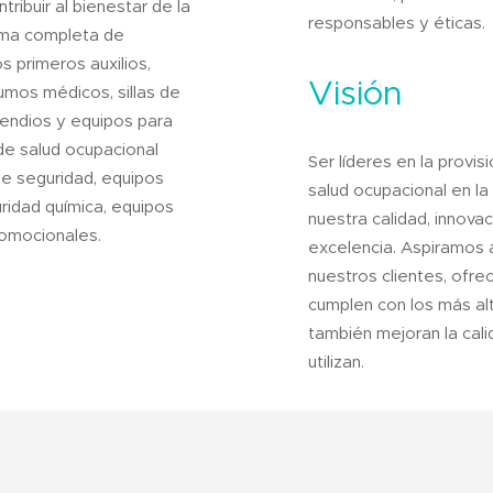
ribuir al bienestar de la
responsables y éticas.
ama completa de
s primeros auxilios,
Visión
sumos médicos, sillas de
cendios y equipos para
de salud ocupacional
Ser líderes en la provi
de seguridad, equipos
salud ocupacional en la
ridad química, equipos
nuestra calidad, innova
promocionales.
excelencia. Aspiramos a
nuestros clientes, ofr
cumplen con los más al
también mejoran la cali
utilizan.