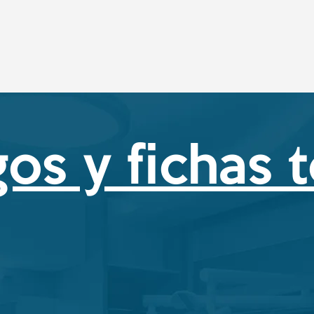
os y fichas 
ros auxilios
Equipos p
 fichas técnicas de
Haz clic aquí para
ductos
nuest