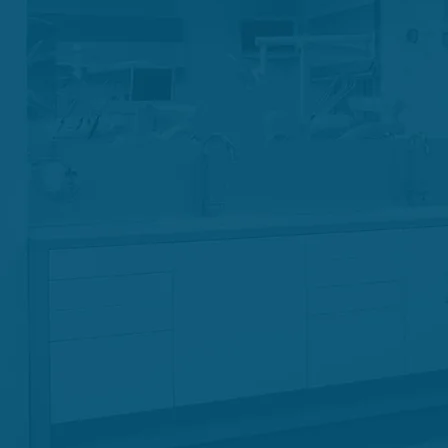
Desfibril
Haz clic aquí para ver las
nuestros pro
Chale
Haz clic aquí para ver las
nuestros pro