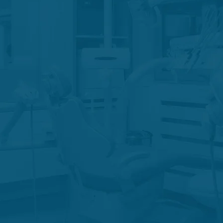
adores
Erg
 fichas técnicas de
Haz clic aquí para ve
ductos
nuestro
cos
Equipos de 
Haz clic aquí para
 fichas técnicas de
nuest
ductos