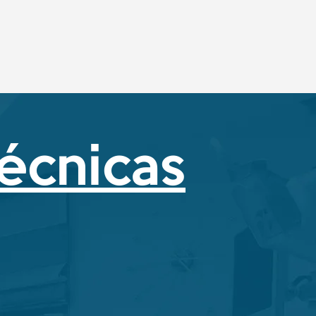
técnicas
ara Brigadistas
 ver las fichas técnicas de
ros productos